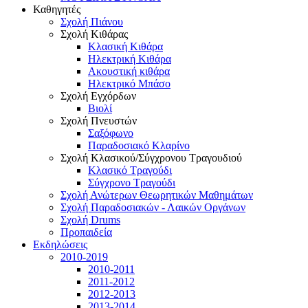
Καθηγητές
Σχολή Πιάνου
Σχολή Κιθάρας
Κλασική Κιθάρα
Ηλεκτρική Κιθάρα
Ακουστική κιθάρα
Ηλεκτρικό Μπάσο
Σχολή Εγχόρδων
Βιολί
Σχολή Πνευστών
Σαξόφωνο
Παραδοσιακό Κλαρίνο
Σχολή Κλασικού/Σύγχρονου Τραγουδιού
Κλασικό Τραγούδι
Σύγχρονο Τραγούδι
Σχολή Ανώτερων Θεωρητικών Μαθημάτων
Σχολή Παραδοσιακών - Λαικών Οργάνων
Σχολή Drums
Προπαιδεία
Εκδηλώσεις
2010-2019
2010-2011
2011-2012
2012-2013
2013-2014