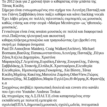
Το 2012 (και για 2 χρόνια) ήταν ο κιθαρίστας στην μπάντα της
Τάνιας Κικίδη.
Σήμερα είναι ενσωματωμένος στο σχήμα του Λευτέρη Πανταζή και
του Γιάννη Σαββιδάκη όπου παίζει κιθάρα και κάνει backing vocals
Έχει λάβει μέρος σε πολλές τηλεοπτικές εκμπομπές ως μουσικός
καθώς επίσης και στην σειρά «Μαύρα Μεσάνυχτα» ως 'ηθοποιός-
μουσικός'.
Γενικότερα είναι ένας session μουσικός σε πολλά και διαφορετικά
στυλ.Παίζοντας ηλεκτρική και ακουστική
κιθαρα,πλήκτρα,μπουζούκι και τραγουδώντας έχει βρεθεί στη
σκηνή με διάφορα όνοματα:
Paul Di Anno(Iron Maiden), Craig Walker(Archive), Michael
Bormann,Βασίλης Παπακωνσταντίνου,Λευτέρης Πανταζής ,Πέγκυ
Ζήνα,Άτζελα Δημητρίου, Χριστίνα
Μαραγκόζη,Γ.Λεμπέσης,Ευριδίκη,Γιάννης Ζουγανέλης, Γιάννης
Σαββιδάκης,Δ.Τσακνής,Ελπίδα,Κ.Χριστοφόρου,Ελευθερία
Ελευθερίου, Ημισκούμπρια,Γιοκαρίνης, Λία Βίσση ,Τάνια
Κικίδη,Μιχάλης Κακέπης,Ματούλα Ζαμάνη,OtherView,Γιώρος
Καπουτζίδης, Μ.Σαββίδου,Μαρία Εγγλέζου,Θ.Φέρρης,Κ.Φραντζής
κ.α
Συγχρόνως ανεβάζει προσωπική δουλειά και covers στο κανάλι
που έχει στο Youtube: Andreas Trokas
Ως πτυχιούχος της Α.Σ.ΠΑΙ.Τ.Ε.είναι καταρτισμένος στην
εκπαίδευση με πολυετή εμπειρία σε
σχολεία(ΕΠΑΛ,δημοτικό),μουσικές σχολές,ωδεία, πνευματικά