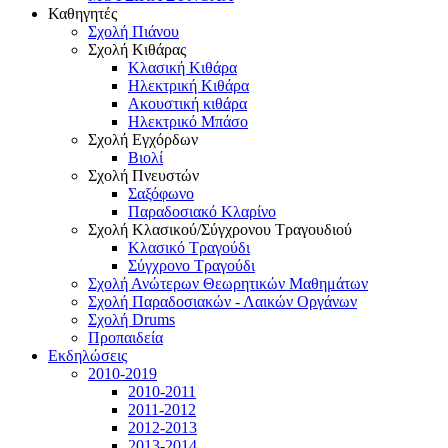
Καθηγητές
Σχολή Πιάνου
Σχολή Κιθάρας
Κλασική Κιθάρα
Ηλεκτρική Κιθάρα
Ακουστική κιθάρα
Ηλεκτρικό Μπάσο
Σχολή Εγχόρδων
Βιολί
Σχολή Πνευστών
Σαξόφωνο
Παραδοσιακό Κλαρίνο
Σχολή Κλασικού/Σύγχρονου Τραγουδιού
Κλασικό Τραγούδι
Σύγχρονο Τραγούδι
Σχολή Ανώτερων Θεωρητικών Μαθημάτων
Σχολή Παραδοσιακών - Λαικών Οργάνων
Σχολή Drums
Προπαιδεία
Εκδηλώσεις
2010-2019
2010-2011
2011-2012
2012-2013
2013-2014