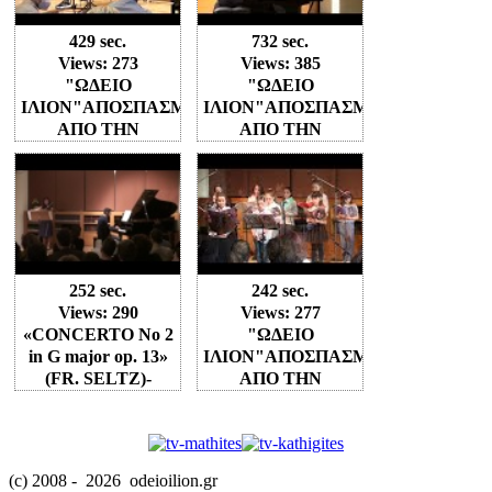
ΒΙΟΛΙΟΥ"
429 sec.
732 sec.
Views: 273
Views: 385
"ΩΔΕΙΟ
"ΩΔΕΙΟ
ΙΛΙΟΝ"ΑΠΟΣΠΑΣΜΑΤΑ
ΙΛΙΟΝ"ΑΠΟΣΠΑΣΜΑΤΑ
ΑΠΟ ΤΗΝ
ΑΠΟ ΤΗΝ
ΣΥΝΑΥΛΙΑ ΣΤΟ
ΜΑΘΗΤΙΚΗ
ΜΕΓΑΡΟ
ΣΥΝΑΥΛΙΑ ΣΤΟ
ΜΟΥΣΙΚΗΣ (
ΜΕΓΑΡΟ
Γ'ΜΕΡΟΣ)
ΜΟΥΣΙΚΗΣ (Γ'
"ΣΧΟΛΗ
ΜΕΡΟΣ)"ΣΧΟΛΗ
ΚΛΑΣΣΙΚΗΣ
ΠΙΑΝΟΥ"
ΚΙΘΑΡΑΣ"
252 sec.
242 sec.
Views: 290
Views: 277
«CONCERTO Νο 2
"ΩΔΕΙΟ
in G major op. 13»
ΙΛΙΟΝ"ΑΠΟΣΠΑΣΜΑΤΑ
(FR. SELTZ)-
ΑΠΟ ΤΗΝ
ΩΔΕΙΟ ΙΛΙΟΝ
ΣΥΝΑΥΛΙΑ ΣΤΟ
ΜΕΓΑΡΟ
ΜΟΥΣΙΚΗΣ
(Β'ΜΕΡΟΣ)
(c) 2008 -
2026 odeioilion.gr
"ΧΟΡΩΔΙΑ"